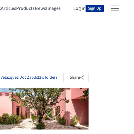
s
Articles
Products
News
Images
Log in
Sign Up
 Velazquez Dot Zabdi22's folders
Share