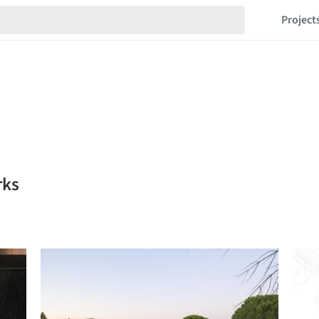
Project
rks