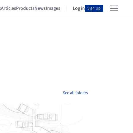
s
Articles
Products
News
Images
Log in
Sign Up
See all folders