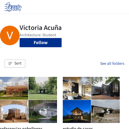
Log in
Follow
Sort
See all folders
+ 3
+ 5
referencias pabellones
estudio de casos