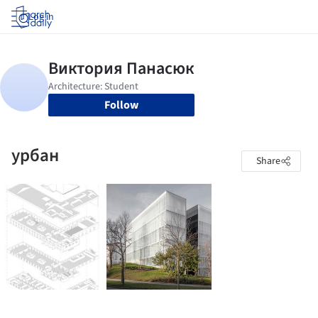
Log in
Follow
урбан
Share