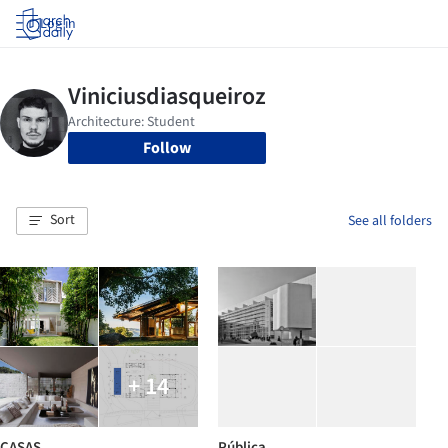
Log in
Follow
Sort
See all folders
+ 14
CASAS
Pública