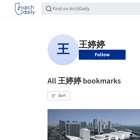
Follow
All 王婷婷 bookmarks
Sort