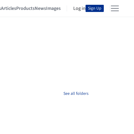
s
Articles
Products
News
Images
Log in
Sign Up
See all folders