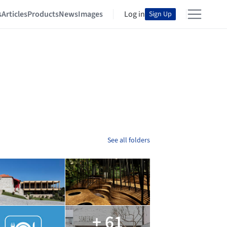
s
Articles
Products
News
Images
Log in
Sign Up
See all folders
+ 61