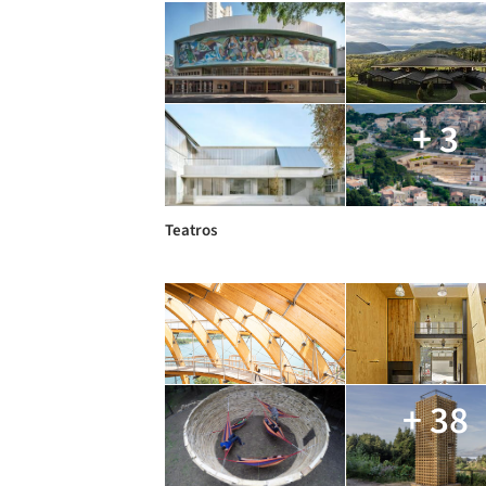
+ 3
Teatros
+ 38