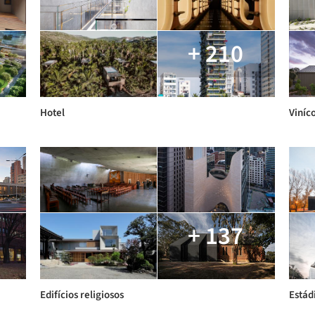
+ 210
Hotel
Viníc
+ 137
Edifícios religiosos
Estád