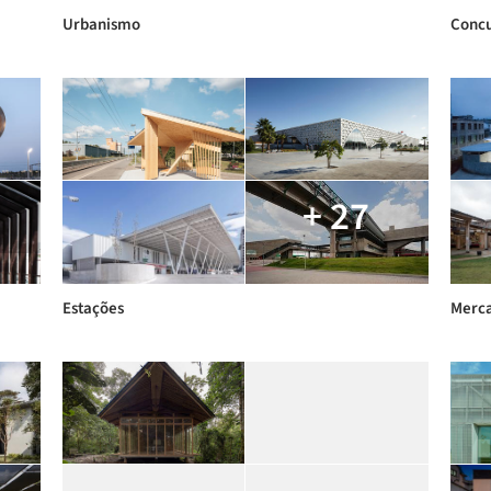
Urbanismo
Concu
+ 27
Estações
Merc