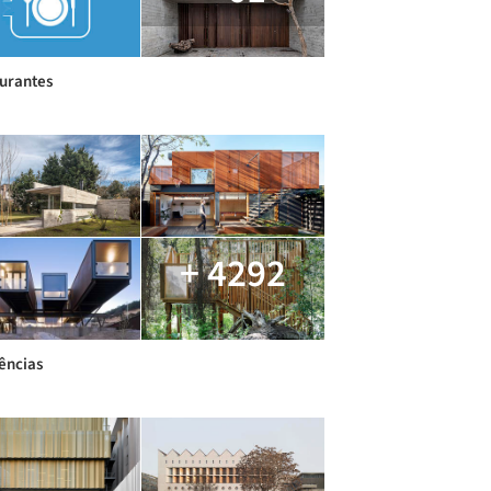
urantes
+ 4292
ências