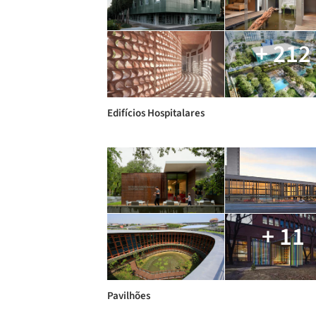
+ 212
Edifícios Hospitalares
+ 11
Pavilhões