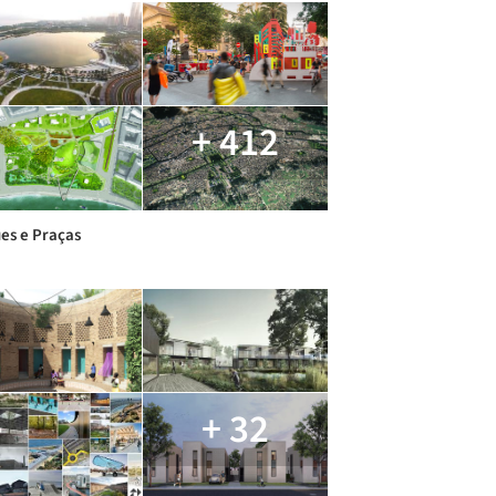
+ 412
es e Praças
+ 32