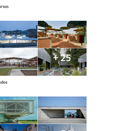
rsos
+ 25
ados