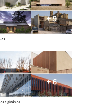
+ 9
olas
+ 6
ios e ginásios