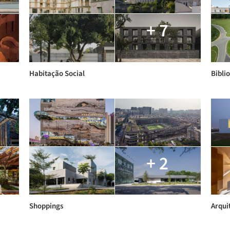
+ 7
Habitação Social
Bibli
+ 2
Shoppings
Arqui