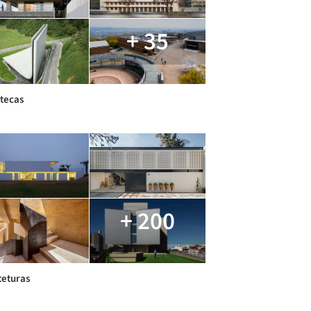
+ 35
otecas
+ 200
teturas