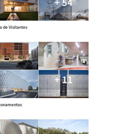
+ 54
o de Visitantes
+ 11
ionamentos