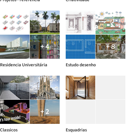
+ 4
+ 8
Residencia Universitária
Estudo desenho
+ 2
Classicos
Esquadrias