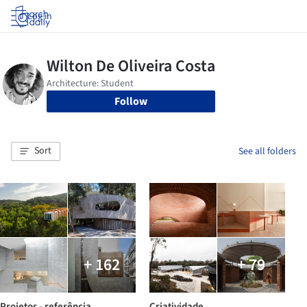
Log in
Follow
Sort
See all folders
+ 162
+ 79
Projetos - referência
Criatividade