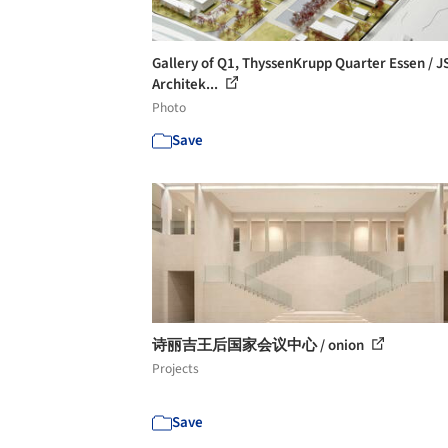
Gallery of Q1, ThyssenKrupp Quarter Essen / 
Architek...
Photo
Save
诗丽吉王后国家会议中心 / onion
Projects
Save