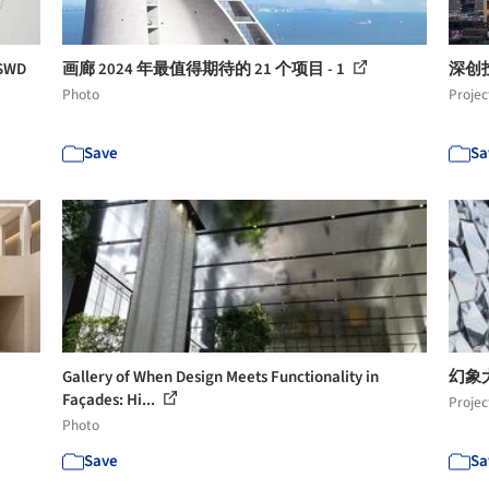
JSWD
画廊 2024 年最值得期待的 21 个项目 - 1
深创投
Photo
Projec
Save
Sa
Gallery of When Design Meets Functionality in
幻象大
Façades: Hi...
Projec
Photo
Save
Sa