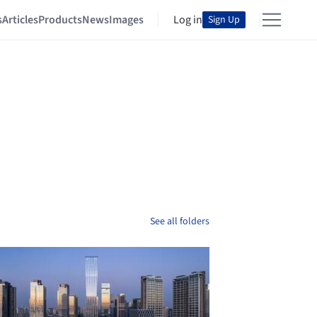
s
Articles
Products
News
Images
Log in
Sign Up
See all folders