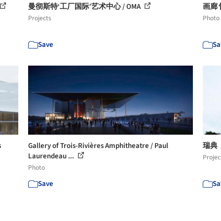
曼彻斯特‘工厂国际’艺术中心 / OMA
画廊 怀
Projects
Photo
Save
Sa
s
Gallery of Trois-Rivières Amphitheatre / Paul
瑞典，
Laurendeau ...
Projec
Photo
Save
Sa