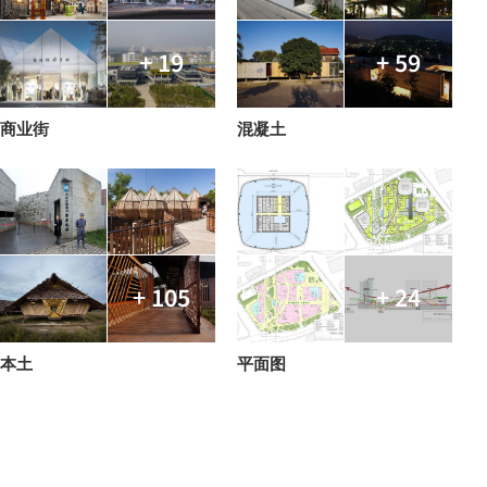
+ 19
+ 59
商业街
混凝土
+ 105
+ 24
本土
平面图