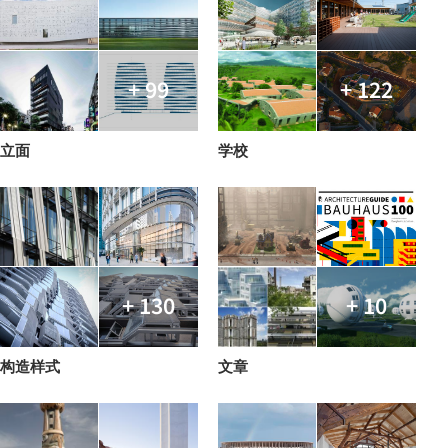
+ 99
+ 122
立面
学校
+ 130
+ 10
构造样式
文章