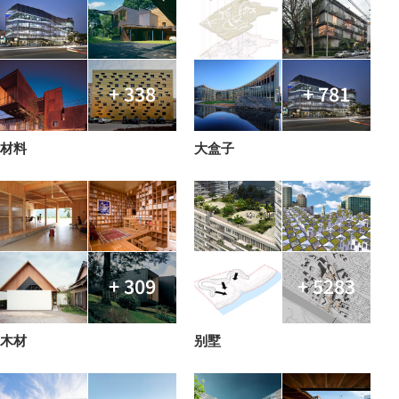
+ 338
+ 781
材料
大盒子
+ 309
+ 5283
木材
别墅