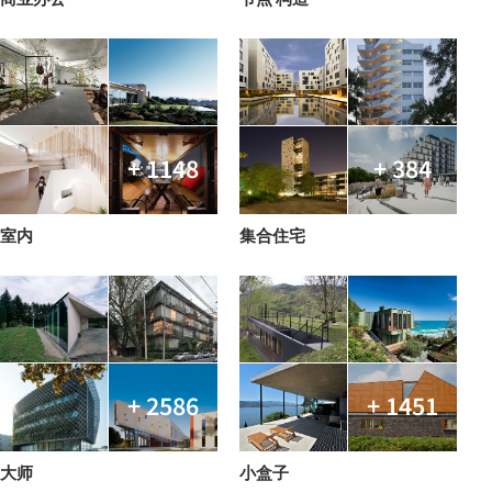
+ 1148
+ 384
室内
集合住宅
+ 2586
+ 1451
大师
小盒子