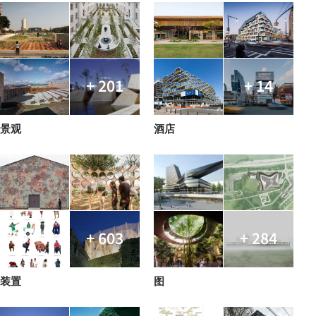
+ 201
+ 14
景观
酒店
+ 603
+ 284
装置
图