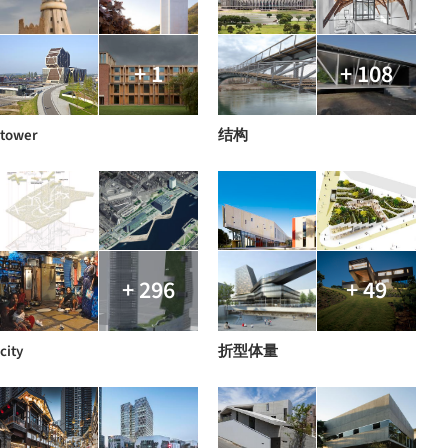
+ 1
+ 108
tower
结构
+ 296
+ 49
city
折型体量