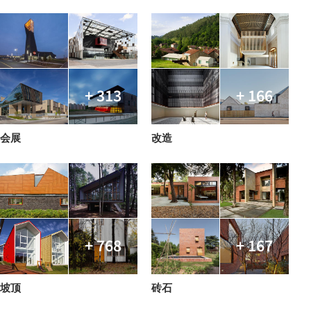
+ 313
+ 166
会展
改造
+ 768
+ 167
坡顶
砖石