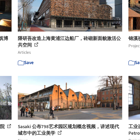
建筑博
隈研吾改造上海黄浦江边船厂，砖砌新面貌激活公
锦溪
共空间
Projec
Articles
Save
Sa
究院
Sasaki 公布798艺术园区规划概念视频，讲述现代
工业遗产
城市中的工业美学
Petro