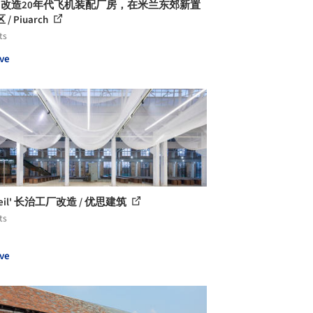
cci 改造20年代飞机装配厂房，在米兰东郊新置
/ Piuarch
ts
ve
-Veil' 长治工厂改造 / 优思建筑
ts
ve