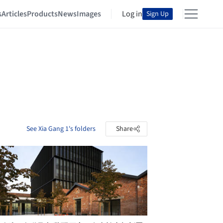
s
Articles
Products
News
Images
Log in
Sign Up
See Xia Gang 1's folders
Share