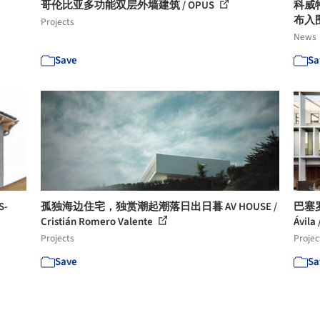
哥伦比亚多功能双层外墙建筑 / OPUS
科威特国
布入
Projects
News
Save
Sa
-
孤独海边住宅，独赏潮起潮落日出日暮 AV HOUSE /
巴塞罗那
Cristián Romero Valente
Ávila 
Projects
Projec
Save
Sa