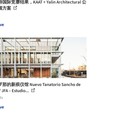
际竞赛结果，KAAT + Yalin Architectural 公
围方案
ve
的新殡仪馆 Nuevo Tanatorio Sancho de
/ JFA – Estudio...
ts
ve