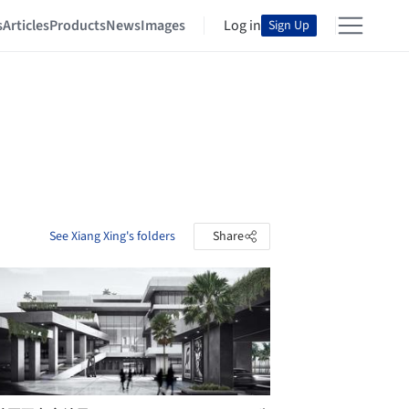
s
Articles
Products
News
Images
Log in
Sign Up
See Xiang Xing's folders
Share