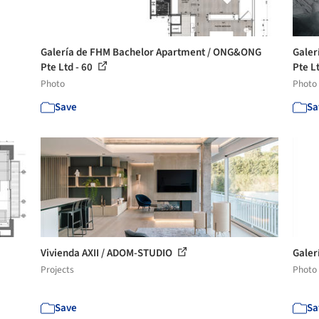
Galería de FHM Bachelor Apartment / ONG&ONG
Galer
Pte Ltd - 60
Pte Lt
Photo
Photo
Save
Sa
Vivienda AXII / ADOM-STUDIO
Galer
Projects
Photo
Save
Sa