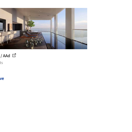
/ AAd
ts
ve