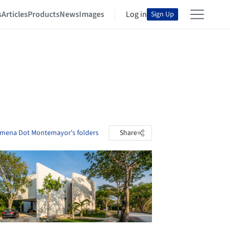
s
Articles
Products
News
Images
Log in
Sign Up
imena Dot Montemayor's folders
Share