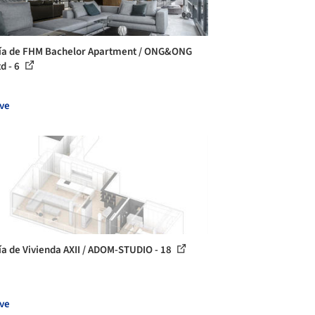
ía de FHM Bachelor Apartment / ONG&ONG
d - 6
ve
ía de Vivienda AXII / ADOM-STUDIO - 18
ve