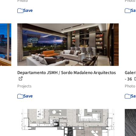
Photo
Photo
Save
Sa
Departamento JSMH / Sordo Madaleno Arquitectos
Galer
- 36
Projects
Photo
Save
Sa