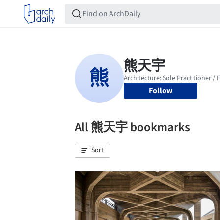
Follow
All 熊天宇 bookmarks
Sort