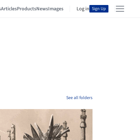
s
Articles
Products
News
Images
Log in
Sign Up
See all folders