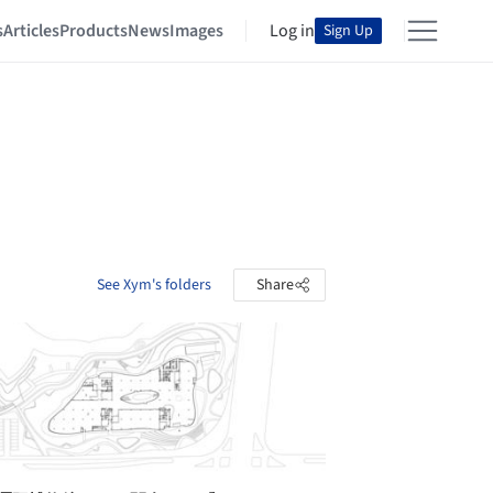
s
Articles
Products
News
Images
Log in
Sign Up
See Xym's folders
Share