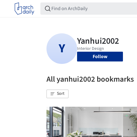
Follow
All yanhui2002 bookmarks
Sort