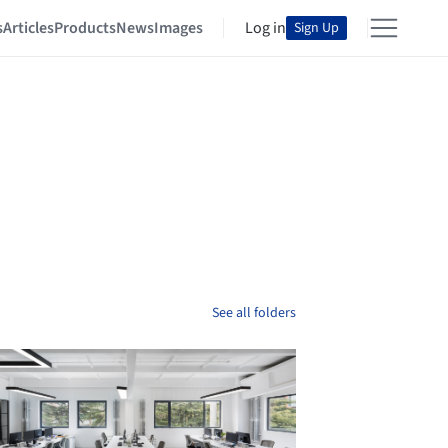
s
Articles
Products
News
Images
Log in
Sign Up
See all folders