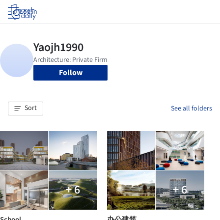
Log in
Follow
Sort
See all folders
+ 6
+ 6
School
办公建筑