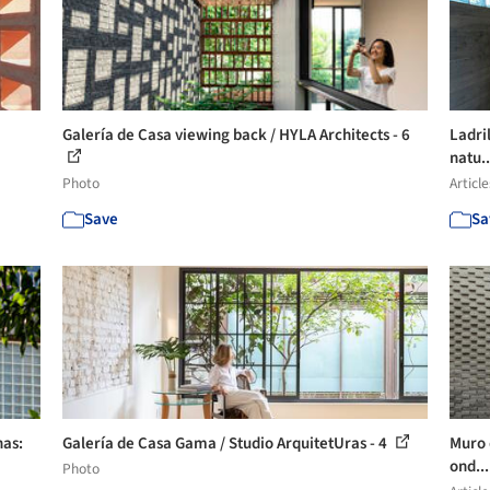
Galería de Casa viewing back / HYLA Architects - 6
Ladri
natu.
Photo
Article
Save
Sa
nas:
Galería de Casa Gama / Studio ArquitetUras - 4
Muro 
ond..
Photo