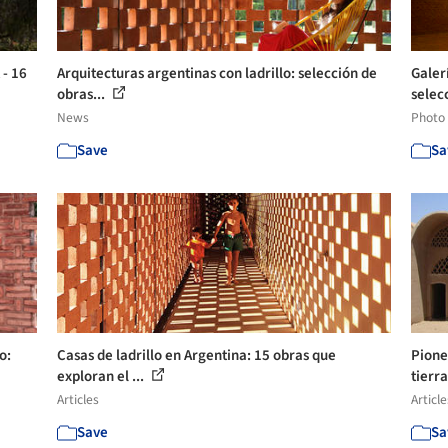
 - 16
Arquitecturas argentinas con ladrillo: selección de
Galer
obras...
selecc
News
Photo
Save
Sa
o:
Casas de ladrillo en Argentina: 15 obras que
Pione
exploran el ...
tierra
Articles
Article
Save
Sa