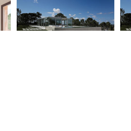
RAINHA / Atelier d’Architecture Bruno Erpicum &
Galer
Partners
Erpic
Projects
Photo
Save
Sa
Galería de ¿Cómo garantizar el confort y el
Ilumi
bienestar en ...
LOOT 