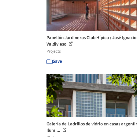
Pabellón Jardineros Club Hípico / José Ignacio
Valdivieso
Projects
Save
Galería de Ladrillos de vidrio en casas argenti
Ilumi...