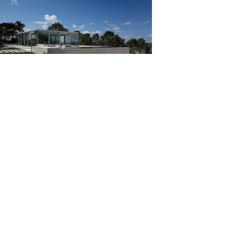
ía de RAINHA / Atelier d’Architecture Bruno
um ...
ve
nación inteligente para espacios de artes-
de L...