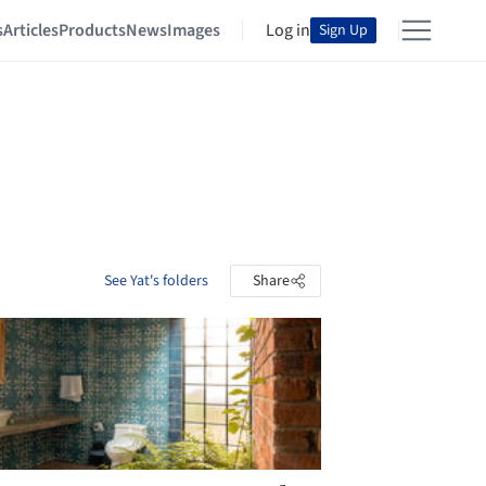
s
Articles
Products
News
Images
Log in
Sign Up
See Yat's folders
Share