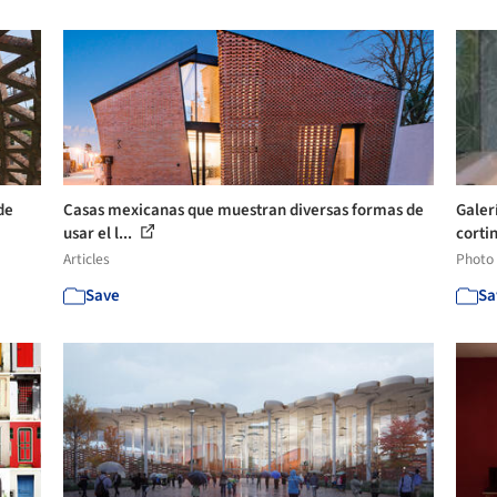
de
Casas mexicanas que muestran diversas formas de
Galerí
usar el l...
cortin
Articles
Photo
Save
Sa