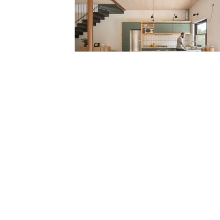
Galería de 18 interiores que usan el
almacenamiento abier...
Photo
Save
¿Cómo garantizar el confort y el bienestar en
espacios pe...