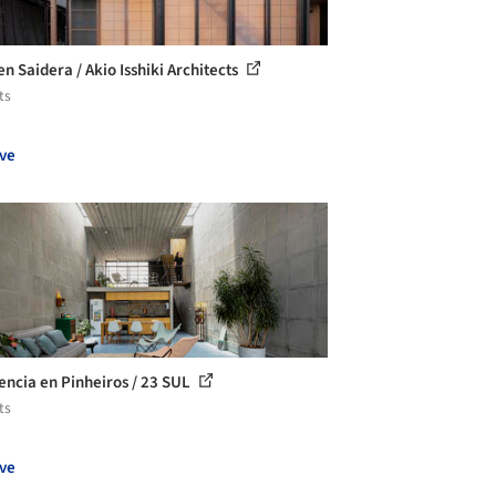
n Saidera / Akio Isshiki Architects
ts
ve
encia en Pinheiros / 23 SUL
ts
ve