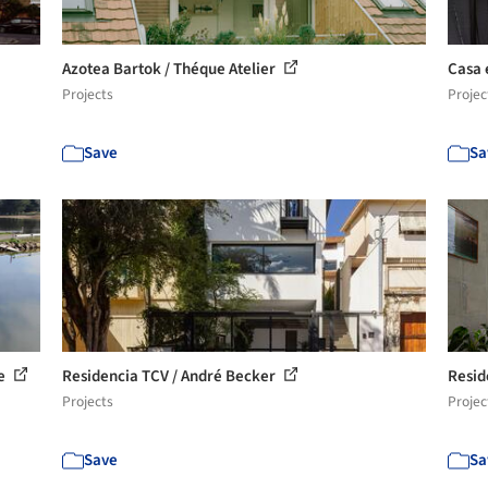
Azotea Bartok / Théque Atelier
Casa e
Projects
Projec
Save
Sa
le
Residencia TCV / André Becker
Resid
Projects
Projec
Save
Sa