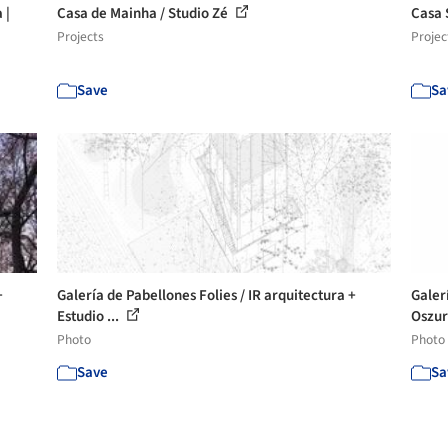
 |
Casa de Mainha / Studio Zé
Casa 
Projects
Projec
Save
Sa
+
Galería de Pabellones Folies / IR arquitectura +
Galer
Estudio ...
Oszur
Photo
Photo
Save
Sa