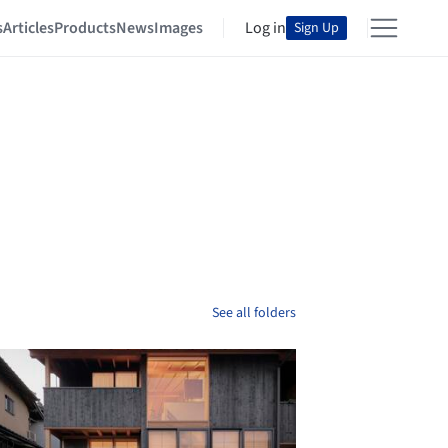
s
Articles
Products
News
Images
Log in
Sign Up
See all folders