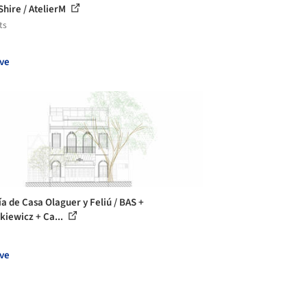
Shire / AtelierM
ts
ve
ía de Casa Olaguer y Feliú / BAS +
kiewicz + Ca...
ve