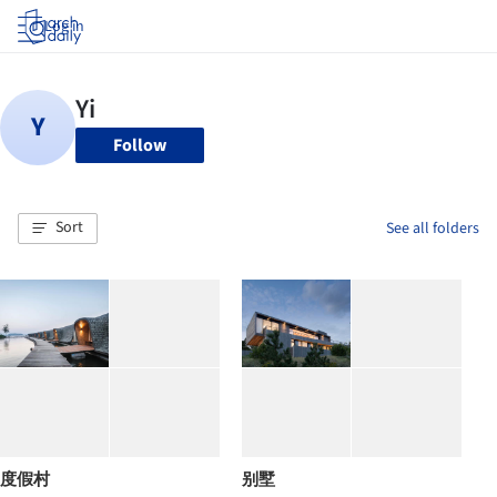
Log in
Follow
Sort
See all folders
度假村
别墅