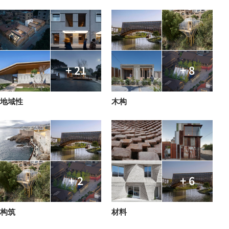
+ 21
+ 8
地域性
木构
+ 2
+ 6
构筑
材料