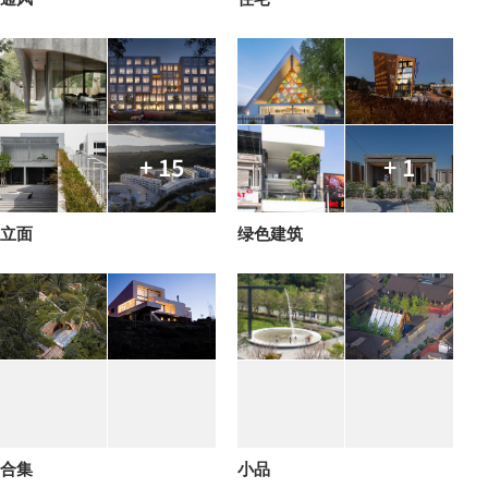
+ 15
+ 1
立面
绿色建筑
合集
小品