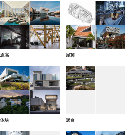
+ 9
通高
屋顶
体块
退台