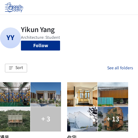
Log in
Follow
Sort
See all folders
+ 3
+ 13
通风
住宅