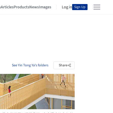
s
Articles
Products
News
Images
Log in
Sign Up
See Yin Tong Ya's folders
Share