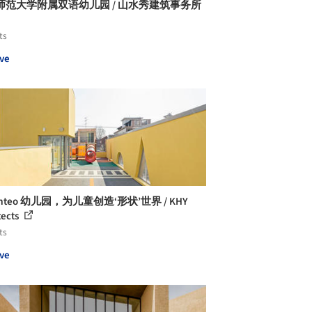
师范大学附属双语幼儿园 / 山水秀建筑事务所
ts
ve
amteo 幼儿园，为儿童创造‘形状’世界 / KHY
tects
ts
ve