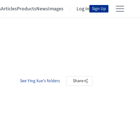
s
Articles
Products
News
Images
Log in
Sign Up
See Ying Xue's folders
Share