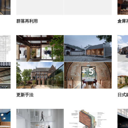
群落再利用
倉庫
+ 5
更新手法
日式