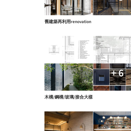
舊建築再利用renovation
+ 6
木構/鋼構/玻璃/接合大樣