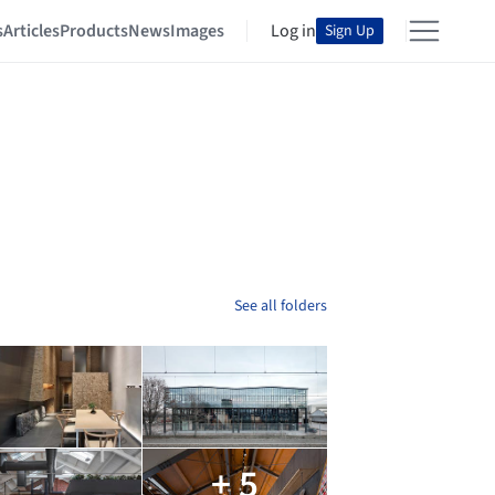
s
Articles
Products
News
Images
Log in
Sign Up
See all folders
+ 5