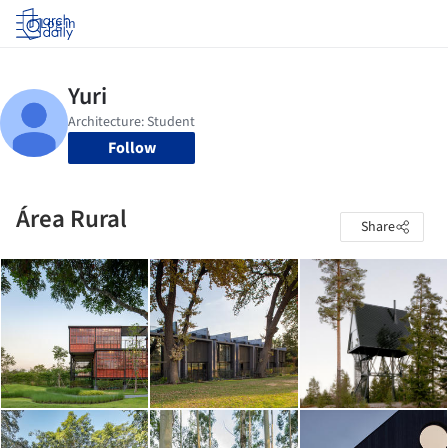
Log in
Follow
Área Rural
Share