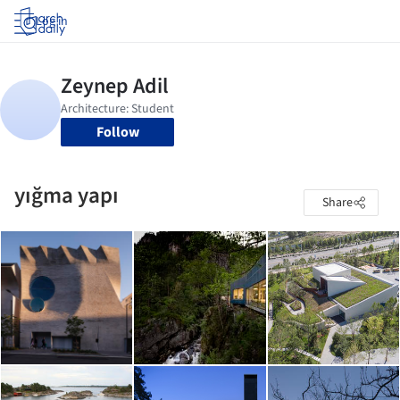
Log in
Follow
yığma yapı
Share