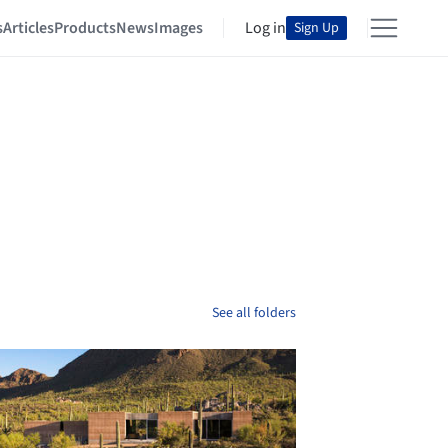
s
Articles
Products
News
Images
Log in
Sign Up
See all folders