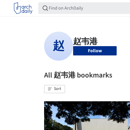
Follow
All 赵韦港 bookmarks
Sort