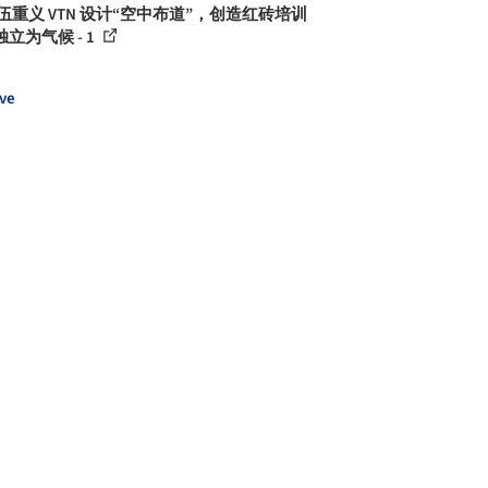
伍重义 VTN 设计“空中布道”，创造红砖培训
立为气候 - 1
ve