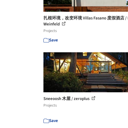
扎根环境，改变环境 Villas Fasano 度假酒店 / I
Weinfeld
Projects
Save
Sneeoosh 木屋 / zeroplus
Projects
Save