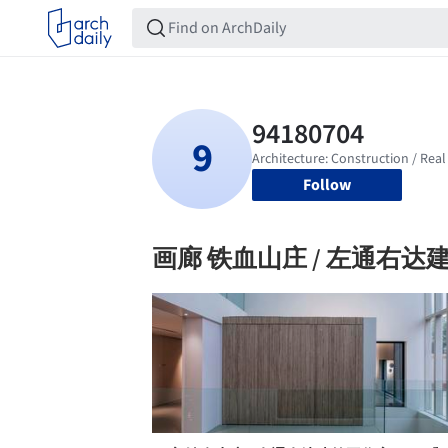
Follow
画廊 铁血山庄 / 左通右达