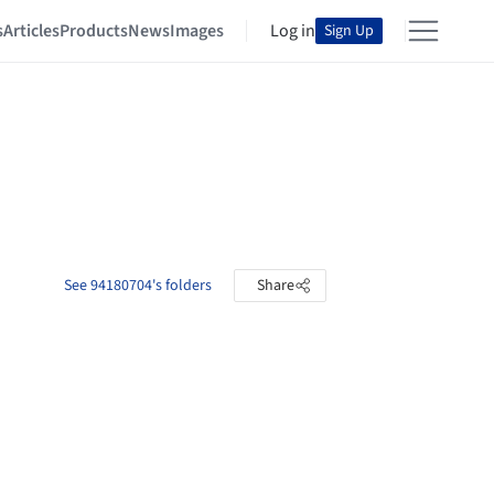
s
Articles
Products
News
Images
Log in
Sign Up
See 94180704's folders
Share