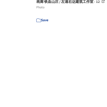
画廊 铁血山庄 / 左通右达建筑工作室 - 12
Photo
Save