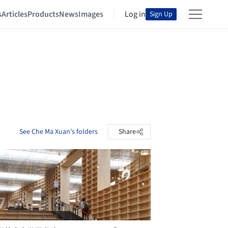
s
Articles
Products
News
Images
Log in
Sign Up
See Che Ma Xuan's folders
Share