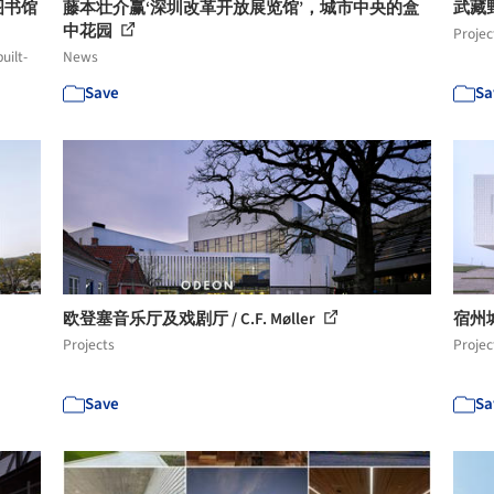
图书馆
藤本壮介赢‘深圳改革开放展览馆’，城市中央的盒
武藏野
中花园
Projec
uilt-
News
Save
Sa
欧登塞音乐厅及戏剧厅 / C.F. Møller
宿州
Projects
Projec
Save
Sa