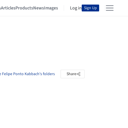
s
Articles
Products
News
Images
Log in
Sign Up
e Felipe Ponto Kabbach's folders
Share