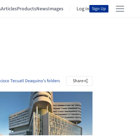
s
Articles
Products
News
Images
Log in
Sign Up
cisco Tecuatl Deaquino's folders
Share