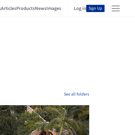
s
Articles
Products
News
Images
Log in
Sign Up
See all folders