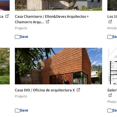
eca
Casa Chamisero / Elton&Deves Arquitectos +
Los 1
Chamorro Arqu...
Projects
Article
Save
Sa
Casa 9X9 / Oficina de arquitectura X
Galer
Projects
Photo
Save
Sa