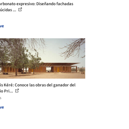
arbonato expresivo: Diseñando fachadas
úcidas ...
ve
is Kéré: Conoce las obras del ganador del
o Pri...
s
ve