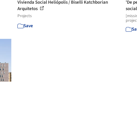
Vivienda Social Heliópolis / Biselli Katchborian
'De p
Arquitetos
social
Projects
[missi
projec
Save
Sa