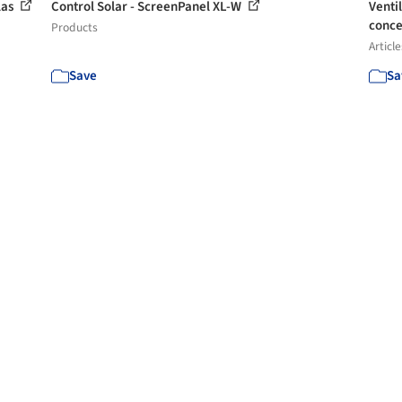
las
Control Solar - ScreenPanel XL-W
Venti
conce
Products
Article
Save
Sa