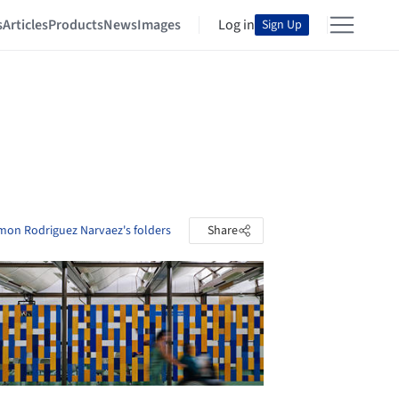
s
Articles
Products
News
Images
Log in
Sign Up
mon Rodriguez Narvaez's folders
Share