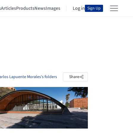
s
Articles
Products
News
Images
Log in
Sign Up
arlos Lapuente Morales's folders
Share