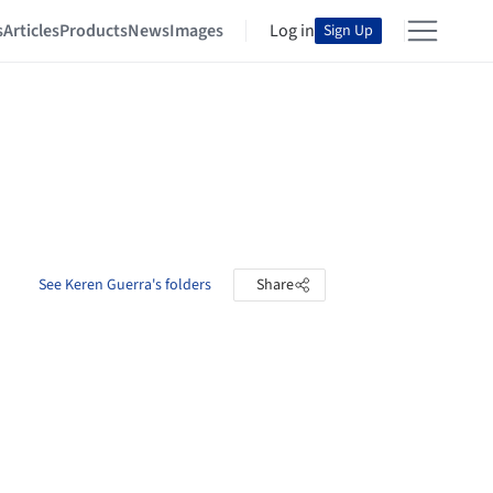
s
Articles
Products
News
Images
Log in
Sign Up
See Keren Guerra's folders
Share