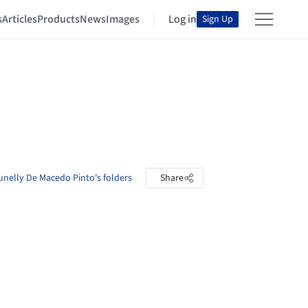
s
Articles
Products
News
Images
Log in
Sign Up
unelly De Macedo Pinto's folders
Share