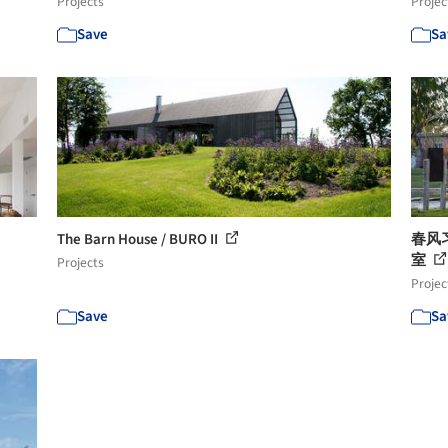
Projects
Projec
Save
Sa
The Barn House / BURO II
春风
室
Projects
Projec
Save
Sa