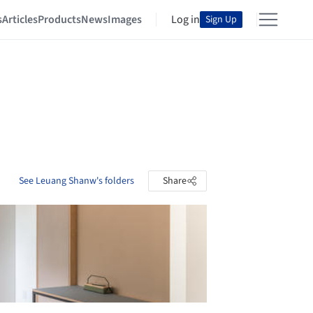
s
Articles
Products
News
Images
Log in
Sign Up
See Leuang Shanw's folders
Share