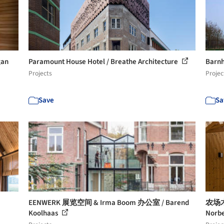
an
Paramount House Hotel / Breathe Architecture
Barnh
Projects
Projec
Save
Sa
EENWERK 展览空间 & Irma Boom 办公室 / Barend
农场木房子
Koolhaas
Norbe