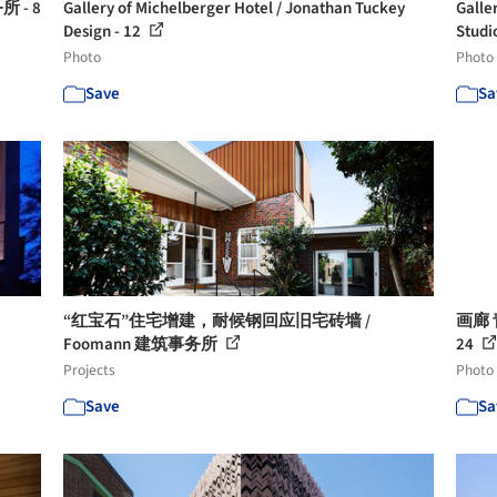
 - 8
Gallery of Michelberger Hotel / Jonathan Tuckey
Galle
Design - 12
Studi
Photo
Photo
Save
Sa
“红宝石”住宅增建，耐候钢回应旧宅砖墙 /
画廊 
Foomann 建筑事务所
24
Projects
Photo
Save
Sa