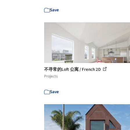
Save
不寻常的Loft 公寓 / French 2D
Projects
Save