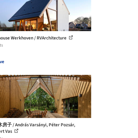
ouse Werkhoven / RVArchitecture
ts
ve
 / András Varsányi, Péter Pozsár,
rt Vas