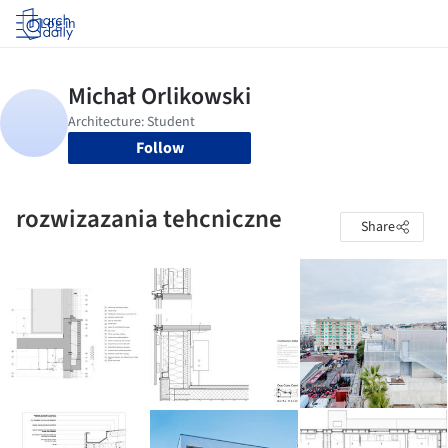
Log in
Follow
rozwizazania tehcniczne
Share