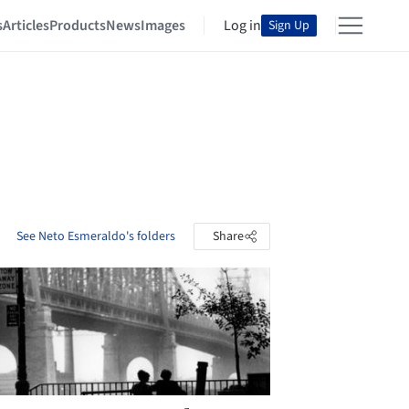
s
Articles
Products
News
Images
Log in
Sign Up
See Neto Esmeraldo's folders
Share