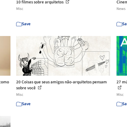
10 filmes sobre arquitetos
Cinem
Misc
News
Save
Sa
 como
20 Coisas que seus amigos não-arquitetos pensam
27 mú
sobre você
Misc
Misc
Save
Sa