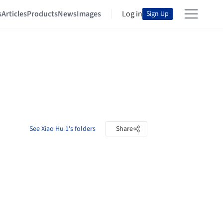
s
Articles
Products
News
Images
Log in
Sign Up
See Xiao Hu 1's folders
Share