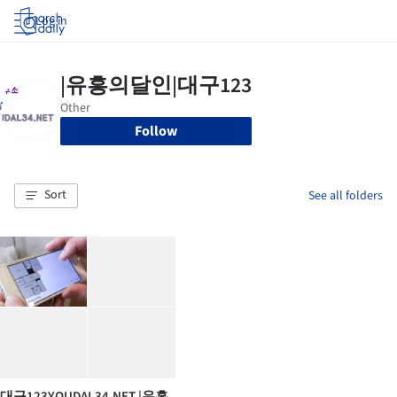
Log in
Follow
Sort
See all folders
대구123YOUDAL34.NET |유흥