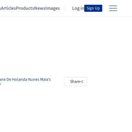
s
Articles
Products
News
Images
Log in
Sign Up
ane De Holanda Nunes Maia's
Share
s