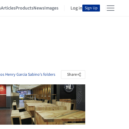
s
Articles
Products
News
Images
Log in
Sign Up
os Henry Garcia Sabino's folders
Share