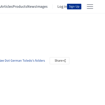
s
Articles
Products
News
Images
Log in
Sign Up
See Dot German Toledo's folders
Share