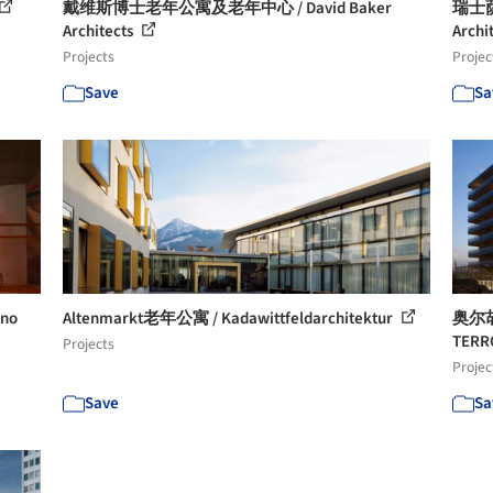
戴维斯博士老年公寓及老年中心 / David Baker
瑞士萨
Architects
Archi
Projects
Projec
Save
Sa
no
Altenmarkt老年公寓 / Kadawittfeldarchitektur
奥尔胡
TERR
Projects
Projec
Save
Sa