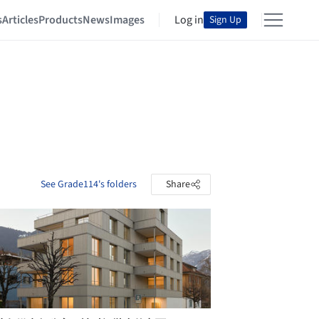
s
Articles
Products
News
Images
Log in
Sign Up
See Grade114's folders
Share